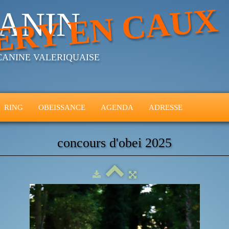
ERY EN CAUX
ANIN
CANINE VALERIQUAISE
RING
OBEISSANCE
AGENDA
ADRESSE
concours d'obei 2025