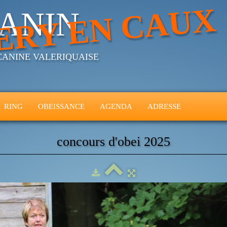
ERY EN CAUX
ANIN
CANINE VALERIQUAISE
RING
OBEISSANCE
AGENDA
ADRESSE
concours d'obei 2025